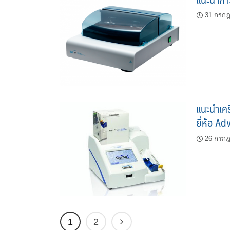
31 กรก
แนะนำเค
ยี่ห้อ A
26 กรก
1
2