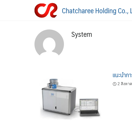
Skip
Chatcharee Holding Co., 
to
content
System
แนะนำกา
2 สิงหา