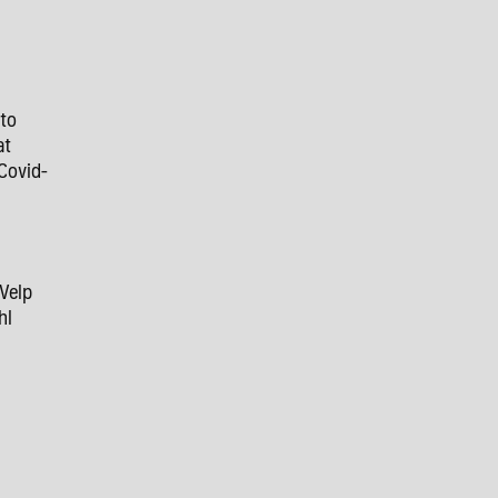
 to
at
Covid-
 Velp
hl
9