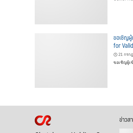
ขอเชิญผู
for Val
21 กรก
ขอเชิญผู้
ข่าวส