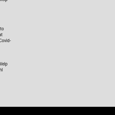
 to
at
Covid-
 Velp
hl
9