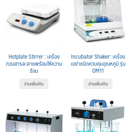
Hotplate Stirrer : เครื่อง
Incubator Shaker: เครื่อง
กวนสารละลายพร้อมให้ความ
เขย่าชนิดควบคุมอุณหภูมิ รุ่น
ร้อน
OM11
อ่านเพิ่มเติม
อ่านเพิ่มเติม