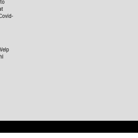
 to
at
Covid-
 Velp
hl
9