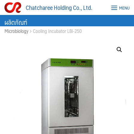
Skip
Chatcharee Holding Co., Ltd.
MENU
to
content
ผลิตภัณฑ์
Microbiology
Cooling Incubator LBI-250