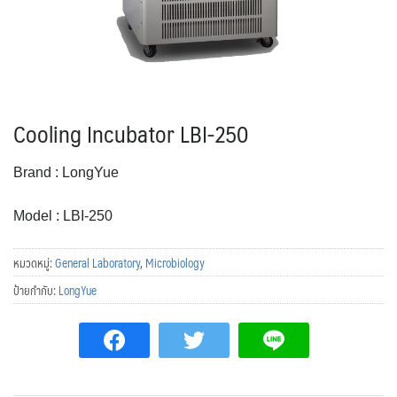
Cooling Incubator LBI-250
Brand : LongYue
Model : LBI-250
หมวดหมู่:
General Laboratory
,
Microbiology
ป้ายกำกับ:
LongYue