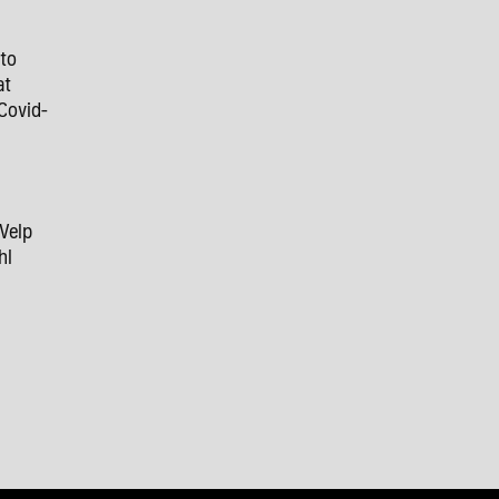
 to
at
Covid-
 Velp
hl
9