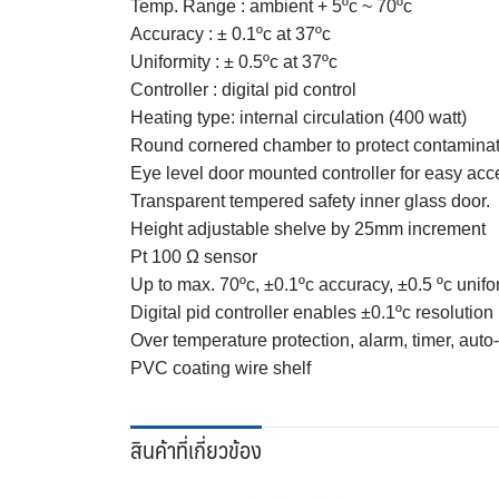
Temp. Range : ambient + 5ºc ~ 70ºc
Accuracy : ± 0.1ºc at 37ºc
Uniformity : ± 0.5ºc at 37ºc
Controller : digital pid control
Heating type: internal circulation (400 watt)
Round cornered chamber to protect contaminat
Eye level door mounted controller for easy acc
Transparent tempered safety inner glass door.
Height adjustable shelve by 25mm increment
Pt 100 Ω sensor
Up to max. 70ºc, ±0.1ºc accuracy, ±0.5 ºc unifor
Digital pid controller enables ±0.1ºc resolution
Over temperature protection, alarm, timer, auto
PVC coating wire shelf
สินค้าที่เกี่ยวข้อง