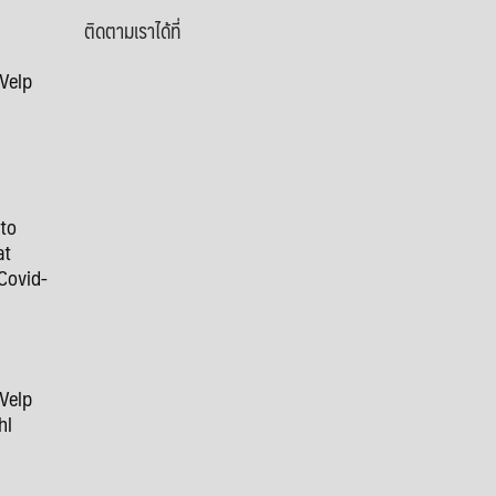
ติดตามเราได้ที่
 Velp
 to
at
Covid-
 Velp
hl
9