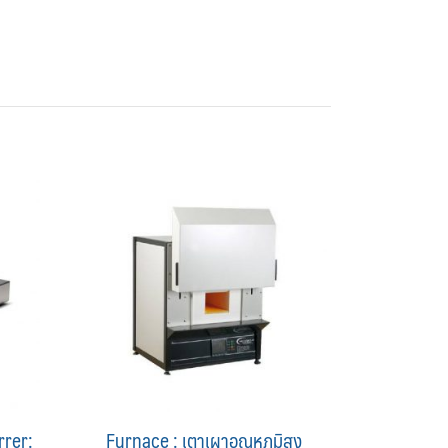
rrer:
Furnace : เตาเผาอุณหภูมิสูง