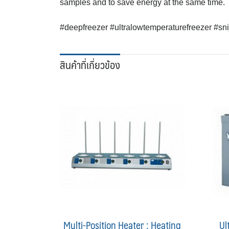
samples and to save energy at the same time.
#deepfreezer #ultralowtemperaturefreezer #snij
สินค้าที่เกี่ยวข้อง
Multi-Position Heater : Heating
Ul