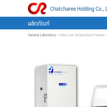
Skip
Chatcharee Holding Co., 
to
content
ผลิตภัณฑ์
General Laboratory
Ultra Low Temperature Freezer : ตู